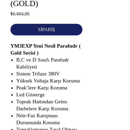
(GOLD)
Fiyat
₺6.664,00
SİPARİŞ
YM3EXP Yeni Nesil Parafudr (
Gold Serisi )
B,C ve D Sınıfı Parafudr
Kabiliyeti
Sistem Trifaze 380V
Yüksek Voltaja Karşı Koruma
Peak’lere Karşı Koruma
Led Gösterge
Toprak Hattından Gelen
Darbelere Karşı Koruma
Nötr-Faz Karışması
Durumunda Koruma
Topraklamanın Zayıf Olması