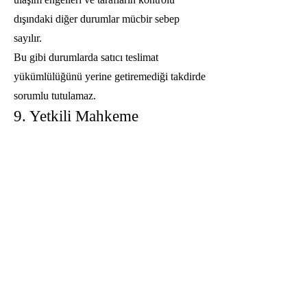
dışındaki diğer durumlar mücbir sebep
sayılır.
Bu gibi durumlarda satıcı teslimat
yükümlülüğünü yerine getiremediği takdirde
sorumlu tutulamaz.
9. Yetkili Mahkeme
İşbu sözleşmeden doğabilecek
uyuşmazlıklarda T.C. Ticaret Bakanlığı
tarafından belirlenen parasal sınırlar
dahilinde Tüketici Hakem Heyetleri ve
Tüketici Mahkemeleri yetkilidir.
10. Yürürlük
Alıcı, internet sitesi üzerinden sipariş
verdiğinde işbu sözleşmenin tüm
hükümlerini okumuş, anlamış ve kabul